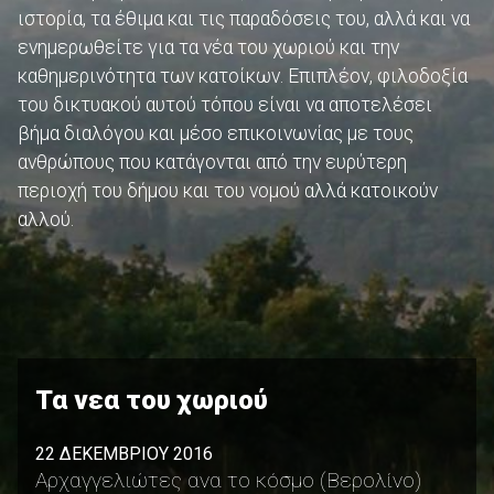
ιστορία, τα έθιμα και τις παραδόσεις του, αλλά και να
ενημερωθείτε για τα νέα του χωριού και την
καθημερινότητα των κατοίκων. Επιπλέον, φιλοδοξία
του δικτυακού αυτού τόπου είναι να αποτελέσει
βήμα διαλόγου και μέσο επικοινωνίας με τους
ανθρώπους που κατάγονται από την ευρύτερη
περιοχή του δήμου και του νομού αλλά κατοικούν
αλλού.
Τα νεα του χωριού
22 ΔΕΚΕΜΒΡΙΟΥ 2016
Αρχαγγελιώτες ανα το κόσμο (Βερολίνο)