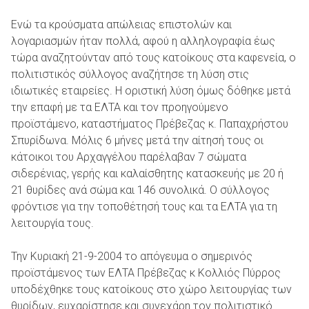
Ενώ τα κρούσματα απώλειας επιστολών και
λογαριασμών ήταν πολλά, αφού η αλληλογραφία έως
τώρα αναζητούνταν από τους κατοίκους στα καφενεία, ο
πολιτιστικός σύλλογος αναζήτησε τη λύση στις
ιδιωτικές εταιρείες. Η οριστική λύση όμως δόθηκε μετά
την επαφή με τα ΕΛΤΑ και τον προηγούμενο
προϊστάμενο, καταστήματος Πρέβεζας κ. Παπαχρήστου
Σπυρίδωνα. Μόλις 6 μήνες μετά την αίτησή τους οι
κάτοικοι του Αρχαγγέλου παρέλαβαν 7 σώματα
σιδερένιας, γερής και καλαίσθητης κατασκευής με 20 ή
21 θυρίδες ανά σώμα και 146 συνολικά. Ο σύλλογος
φρόντισε για την τοποθέτησή τους και τα ΕΛΤΑ για τη
λειτουργία τους.
Την Κυριακή 21-9-2004 το απόγευμα ο σημερινός
προϊστάμενος των ΕΛΤΑ Πρέβεζας κ Κολλιός Πύρρος
υποδέχθηκε τους κατοίκους στο χώρο λειτουργίας των
θυρίδων, ευχαρίστησε και συνεχάρη τον πολιτιστικό